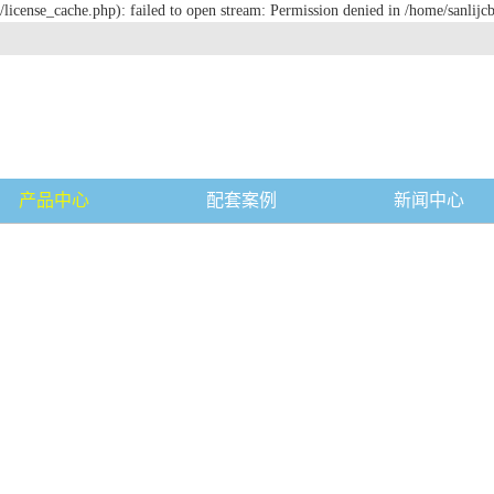
license_cache.php): failed to open stream: Permission denied in /home/sanlijc
产品中心
配套案例
新闻中心