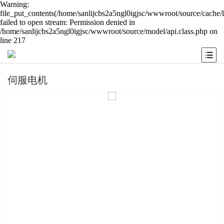
Warning:
file_put_contents(/home/sanlijcbs2a5ngl0igjsc/wwwroot/source/cache/
failed to open stream: Permission denied in
/home/sanlijcbs2a5ngl0igjsc/wwwroot/source/model/api.class.php on
line 217
伺服电机