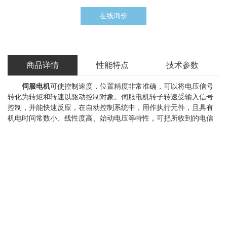
在线询价
商品详情
性能特点
技术参数
伺服电机
可使控制速度，位置精度非常准确，可以将电压信号
转化为转矩和转速以驱动控制对象。伺服电机转子转速受输入信号
控制，并能快速反应，在自动控制系统中，用作执行元件，且具有
机电时间常数小、线性度高、始动电压等特性，可把所收到的电信
号转换成电动机轴上的角位移或角速度输出。分为直流和交流伺服
电动机两大类，其主要特点是，当信号电压为零时无自转现象，转
速随着转矩的增加而匀速下降。
上一篇：
卡盘
下一篇：
液压站