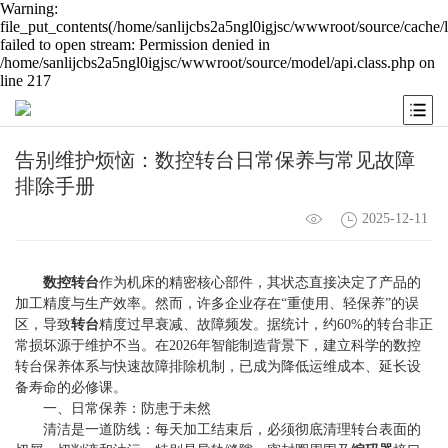
Warning:
file_put_contents(/home/sanlijcbs2a5ngl0igjsc/wwwroot/source/cache/
failed to open stream: Permission denied in
/home/sanlijcbs2a5ngl0igjsc/wwwroot/source/model/api.class.php on
line 217
告别维护烦恼：数控转台日常保养与常见故障
排除手册
2025-12-11
数控转台
作为机床的精密核心部件，其状态直接决定了产品的
加工精度与生产效率。然而，许多企业存在“重使用、轻保养”的误
区，导致
转台
精度过早衰减、故障频发。据统计，约60%的转台非正
常损坏源于维护不当。在2026年智能制造背景下，建立科学的数控
转台保养体系与快速故障排除机制，已成为降低运维成本、延长设
备寿命的必修课。
一、日常保养：防患于未然
清洁是一道防线：每天加工结束后，必须彻底清理转台表面的