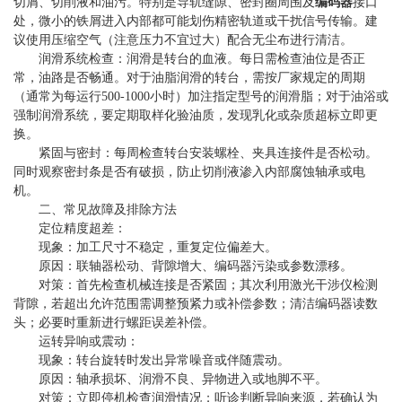
切屑、切削液和油污。特别是导轨缝隙、密封圈周围及
编码器
接口
处，微小的铁屑进入内部都可能划伤精密轨道或干扰信号传输。建
议使用压缩空气（注意压力不宜过大）配合无尘布进行清洁。
润滑系统检查：润滑是转台的血液。每日需检查油位是否正
常，油路是否畅通。对于油脂润滑的转台，需按厂家规定的周期
（通常为每运行500-1000小时）加注指定型号的润滑脂；对于油浴或
强制润滑系统，要定期取样化验油质，发现乳化或杂质超标立即更
换。
紧固与密封：每周检查转台安装螺栓、夹具连接件是否松动。
同时观察密封条是否有破损，防止切削液渗入内部腐蚀轴承或电
机。
二、常见故障及排除方法
定位精度超差：
现象：加工尺寸不稳定，重复定位偏差大。
原因：联轴器松动、背隙增大、编码器污染或参数漂移。
对策：首先检查机械连接是否紧固；其次利用激光干涉仪检测
背隙，若超出允许范围需调整预紧力或补偿参数；清洁编码器读数
头；必要时重新进行螺距误差补偿。
运转异响或震动：
现象：转台旋转时发出异常噪音或伴随震动。
原因：轴承损坏、润滑不良、异物进入或地脚不平。
对策：立即停机检查润滑情况；听诊判断异响来源，若确认为