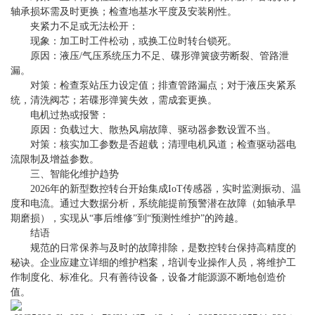
轴承损坏需及时更换；检查地基水平度及安装刚性。
夹紧力不足或无法松开：
现象：加工时工件松动，或换工位时转台锁死。
原因：液压/气压系统压力不足、碟形弹簧疲劳断裂、管路泄
漏。
对策：检查泵站压力设定值；排查管路漏点；对于液压夹紧系
统，清洗阀芯；若碟形弹簧失效，需成套更换。
电机过热或报警：
原因：负载过大、散热风扇故障、驱动器参数设置不当。
对策：核实加工参数是否超载；清理电机风道；检查驱动器电
流限制及增益参数。
三、智能化维护趋势
2026年的新型数控转台开始集成IoT传感器，实时监测振动、温
度和电流。通过大数据分析，系统能提前预警潜在故障（如轴承早
期磨损），实现从“事后维修”到“预测性维护”的跨越。
结语
规范的日常保养与及时的故障排除，是数控转台保持高精度的
秘诀。企业应建立详细的维护档案，培训专业操作人员，将维护工
作制度化、标准化。只有善待设备，设备才能源源不断地创造价
值。