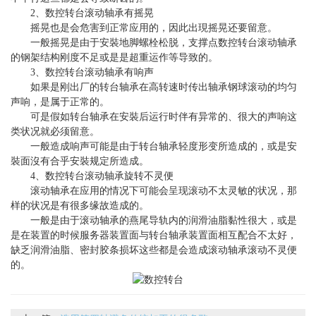
2、数控转台滚动轴承有摇晃
摇晃也是会危害到正常应用的，因此出現摇晃还要留意。
一般摇晃是由于安裝地脚螺栓松脱，支撑点
数控转台
滚动轴承
的钢架结构刚度不足或是是超重运作等导致的。
3、数控转台滚动轴承有响声
如果是刚出厂的转台轴承在高转速时传出轴承钢球滚动的均匀
声响，是属于正常的。
可是假如转台轴承在安裝后运行时伴有异常的、很大的声响这
类状况就必须留意。
一般造成响声可能是由于转台轴承轻度形变所造成的，或是安
裝面沒有合乎安裝规定所造成。
4、
数控转台
滚动轴承旋转不灵便
滚动轴承在应用的情况下可能会呈现滚动不太灵敏的状况，那
样的状况是有很多缘故造成的。
一般是由于滚动轴承的燕尾导轨内的润滑油脂黏性很大，或是
是在装置的时候服务器装置面与转台轴承装置面相互配合不太好，
缺乏润滑油脂、密封胶条损坏这些都是会造成滚动轴承滚动不灵便
的。