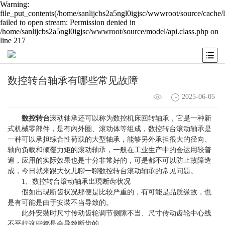
Warning:
file_put_contents(/home/sanlijcbs2a5ngl0igjsc/wwwroot/source/cache/
failed to open stream: Permission denied in
/home/sanlijcbs2a5ngl0igjsc/wwwroot/source/model/api.class.php on
line 217
数控转台轴承有哪些常见故障
2025-06-05
数控转台
滚动轴承还可以称为数控机床回转轴承，它是一种新
式机械零部件，是有內外圈、滚动体等组成，
数控转台
滚动轴承是
一种可以承担综合性荷载的大型轴承，能够另外承担很大的径向、
轴向负载和倾覆力矩的滚动轴承，一般在工业生产中的会运用较普
遍，应用的实际效果也是十分非常好的，可是都不可以防止故障造
成，今日就来跟大伙儿聊一聊数控转台滚动轴承的常见问题。
1、数控转台滚动轴承出現断齿状况
假如出現断齿状况那便是比较严重的，有可能是品质缘故，也
是有可能是由于安裝不当导致的。
此外安裝时尺寸传动齿轮调节侧隙不当、尺寸传动齿轮中心线
不平行这些都是会导致断齿的。